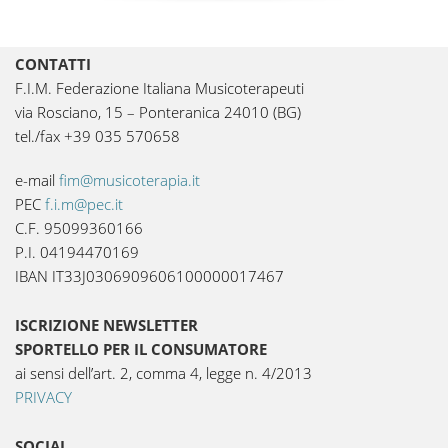
CONTATTI
F.I.M. Federazione Italiana Musicoterapeuti
via Rosciano, 15 – Ponteranica 24010 (BG)
tel./fax +39 035 570658
e-mail
fim@musicoterapia.it
PEC
f.i.m@pec.it
C.F. 95099360166
P.I. 04194470169
IBAN IT33J0306909606100000017467
ISCRIZIONE NEWSLETTER
SPORTELLO PER IL CONSUMATORE
ai sensi dell’art. 2, comma 4, legge n. 4/2013
PRIVACY
SOCIAL