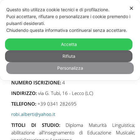
✕
Questo sito utilizza cookie tecnici e di profilazione.
Puoi accettare, rifiutare o personalizzare i cookie premendo i
pulsanti desiderati.
Chiudendo questa informativa continuerai senza accettare.
Accetta
Rifiuta
Roberta
Alberti
Personalizza
Musicoterapeuta certificata, socio fondatore
NUMERO ISCRIZIONE:
4
INDIRIZZO:
via G. Tubi, 16 - Lecco (LC)
TELEFONO:
+39 0341 282695
robi.alberti@yahoo.it
TITOLI DI STUDIO:
Diploma Maturità Linguistica;
abilitazione all'insegnamento di Educazione Musicale;