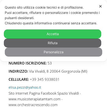
✕
Questo sito utilizza cookie tecnici e di profilazione.
Puoi accettare, rifiutare o personalizzare i cookie premendo i
pulsanti desiderati.
Chiudendo questa informativa continuerai senza accettare.
Accetta
Rifiuta
Elisa
Pezzi
Personalizza
Musicoterapeuta certificata / Formatore
NUMERO ISCRIZIONE:
53
INDIRIZZO:
Via Vivaldi, 8 20064 Gorgonzola (MI)
CELLULARE:
+39 345 9338031
elisa.pezzi@yahoo.it
Sito internet
Pagina Facebook Spazio Vivaldi -
www.musicoterapiatamtam.com -
www.orchestracrescendo.com