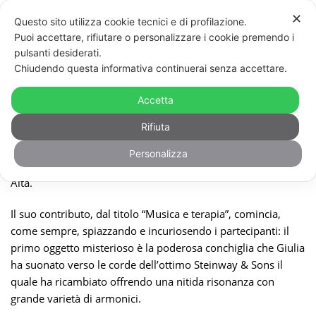
✕
Questo sito utilizza cookie tecnici e di profilazione.
Puoi accettare, rifiutare o personalizzare i cookie premendo i
pulsanti desiderati.
Chiudendo questa informativa continuerai senza accettare.
CONVERSAZIONI – MUSICA E TERAPIA
Accetta
Venerdì 7 marzo Giulia Cremaschi Trovesi è intervenuta
Rifiuta
nella prima edizione della rassegna “
Conversazioni
”,
organizzata dalla Biblioteca musicale de Sabata – Ceccato
Personalizza
nella suggestiva cornice di Palazzo Polli Stoppani a Bergamo
Alta.
Il suo contributo, dal titolo “Musica e terapia”, comincia,
come sempre, spiazzando e incuriosendo i partecipanti: il
primo oggetto misterioso è la poderosa conchiglia che Giulia
ha suonato verso le corde dell’ottimo
Steinway & Sons
il
quale ha ricambiato offrendo una nitida risonanza con
grande varietà di armonici.