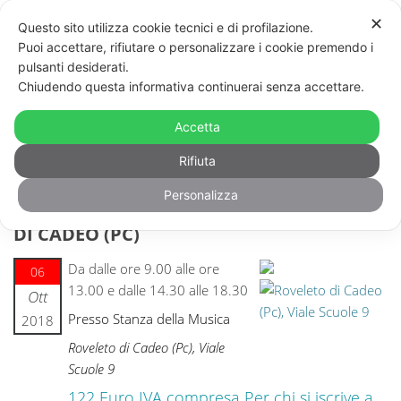
✕
Questo sito utilizza cookie tecnici e di profilazione.
Puoi accettare, rifiutare o personalizzare i cookie premendo i
pulsanti desiderati.
Chiudendo questa informativa continuerai senza accettare.
Accetta
Rifiuta
Personalizza
SEMINARI DI FORMAZIONE A ROVELETO
DI CADEO (PC)
Da dalle ore 9.00 alle ore
06
13.00 e dalle 14.30 alle 18.30
Ott
Presso Stanza della Musica
2018
Roveleto di Cadeo (Pc), Viale
Scuole 9
122 Euro IVA compresa Per chi si iscrive a