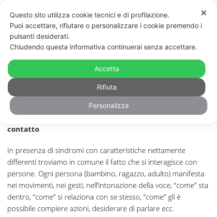
✕
Questo sito utilizza cookie tecnici e di profilazione.
Puoi accettare, rifiutare o personalizzare i cookie premendo i
pulsanti desiderati.
Chiudendo questa informativa continuerai senza accettare.
SINDROMI VARIE
Accetta
Rifiuta
Sindrome di Angelman, di Rett, di Wolf, di Cornelia De
Lange, di Williams, X fragile ecc., le infinite sindromi
Personalizza
poco, od affatto conosciute, con le quali si viene in
contatto
In presenza di sindromi con caratteristiche nettamente
differenti troviamo in comune il fatto che si interagisce con
persone. Ogni persona (bambino, ragazzo, adulto) manifesta
nei movimenti, nei gesti, nell’intonazione della voce, “come” sta
dentro, “come” si relaziona con se stesso, “come” gli è
possibile compiere azioni, desiderare di parlare ecc.